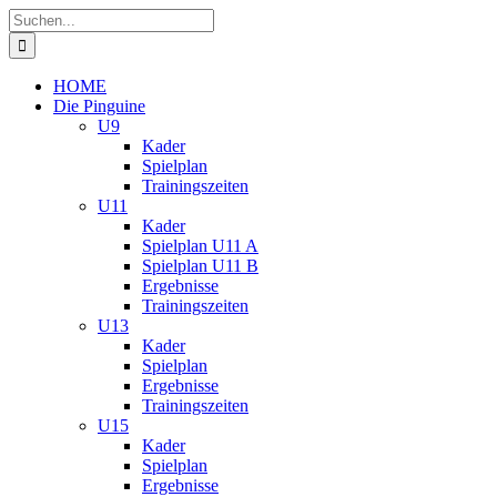
Zum
Suche
Inhalt
nach:
springen
HOME
Die Pinguine
U9
Kader
Spielplan
Trainingszeiten
U11
Kader
Spielplan U11 A
Spielplan U11 B
Ergebnisse
Trainingszeiten
U13
Kader
Spielplan
Ergebnisse
Trainingszeiten
U15
Kader
Spielplan
Ergebnisse