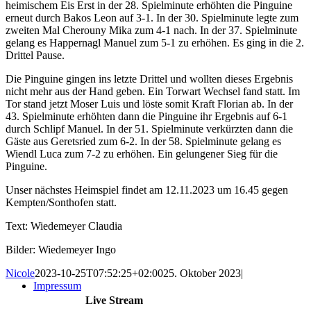
heimischem Eis Erst in der 28. Spielminute erhöhten die Pinguine
erneut durch Bakos Leon auf 3-1. In der 30. Spielminute legte zum
zweiten Mal Cherouny Mika zum 4-1 nach. In der 37. Spielminute
gelang es Happernagl Manuel zum 5-1 zu erhöhen. Es ging in die 2.
Drittel Pause.
Die Pinguine gingen ins letzte Drittel und wollten dieses Ergebnis
nicht mehr aus der Hand geben. Ein Torwart Wechsel fand statt. Im
Tor stand jetzt Moser Luis und löste somit Kraft Florian ab. In der
43. Spielminute erhöhten dann die Pinguine ihr Ergebnis auf 6-1
durch Schlipf Manuel. In der 51. Spielminute verkürzten dann die
Gäste aus Geretsried zum 6-2. In der 58. Spielminute gelang es
Wiendl Luca zum 7-2 zu erhöhen. Ein gelungener Sieg für die
Pinguine.
Unser nächstes Heimspiel findet am 12.11.2023 um 16.45 gegen
Kempten/Sonthofen statt.
Text: Wiedemeyer Claudia
Bilder: Wiedemeyer Ingo
Nicole
2023-10-25T07:52:25+02:00
25. Oktober 2023
|
Impressum
Live Stream