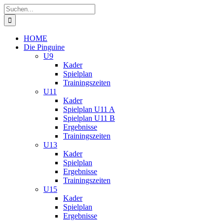
Zum
Suche
Inhalt
nach:
springen
HOME
Die Pinguine
U9
Kader
Spielplan
Trainingszeiten
U11
Kader
Spielplan U11 A
Spielplan U11 B
Ergebnisse
Trainingszeiten
U13
Kader
Spielplan
Ergebnisse
Trainingszeiten
U15
Kader
Spielplan
Ergebnisse