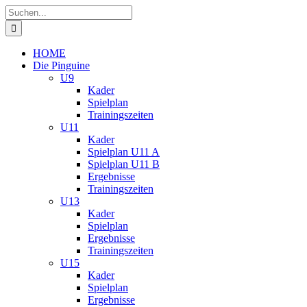
Zum
Suche
Inhalt
nach:
springen
HOME
Die Pinguine
U9
Kader
Spielplan
Trainingszeiten
U11
Kader
Spielplan U11 A
Spielplan U11 B
Ergebnisse
Trainingszeiten
U13
Kader
Spielplan
Ergebnisse
Trainingszeiten
U15
Kader
Spielplan
Ergebnisse