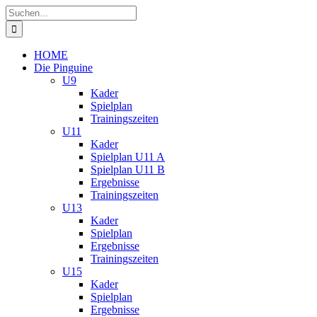
Zum
Suche
Inhalt
nach:
springen
HOME
Die Pinguine
U9
Kader
Spielplan
Trainingszeiten
U11
Kader
Spielplan U11 A
Spielplan U11 B
Ergebnisse
Trainingszeiten
U13
Kader
Spielplan
Ergebnisse
Trainingszeiten
U15
Kader
Spielplan
Ergebnisse