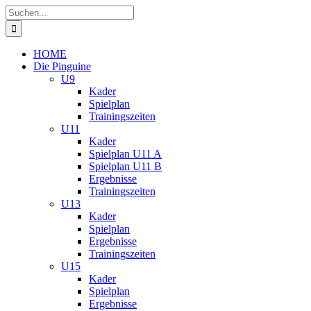
Zum
Suche
Inhalt
nach:
springen
HOME
Die Pinguine
U9
Kader
Spielplan
Trainingszeiten
U11
Kader
Spielplan U11 A
Spielplan U11 B
Ergebnisse
Trainingszeiten
U13
Kader
Spielplan
Ergebnisse
Trainingszeiten
U15
Kader
Spielplan
Ergebnisse