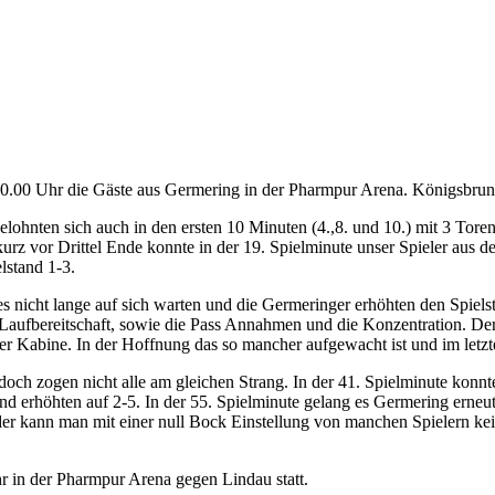
00 Uhr die Gäste aus Germering in der Pharmpur Arena. Königsbrunn 
d belohnten sich auch in den ersten 10 Minuten (4.,8. und 10.) mit 3 T
kurz vor Drittel Ende konnte in der 19. Spielminute unser Spieler aus
lstand 1-3.
es nicht lange auf sich warten und die Germeringer erhöhten den Spielst
 Laufbereitschaft, sowie die Pass Annahmen und die Konzentration. De
der Kabine. In der Hoffnung das so mancher aufgewacht ist und im letz
 jedoch zogen nicht alle am gleichen Strang. In der 41. Spielminute k
d erhöhten auf 2-5. In der 55. Spielminute gelang es Germering erneut
er kann man mit einer null Bock Einstellung von manchen Spielern ke
r in der Pharmpur Arena gegen Lindau statt.