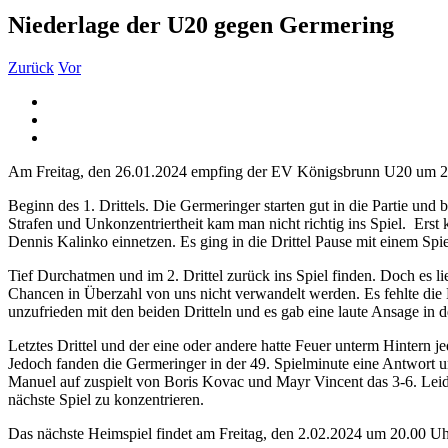
Niederlage der U20 gegen Germering
Zurück
Vor
Zeige
grösseres
Bild
Am Freitag, den 26.01.2024 empfing der EV Königsbrunn U20 um 20.
Beginn des 1. Drittels. Die Germeringer starten gut in die Partie un
Strafen und Unkonzentriertheit kam man nicht richtig ins Spiel.
Erst 
Dennis Kalinko einnetzen. Es ging in die Drittel Pause mit einem Spie
Tief Durchatmen und im 2. Drittel zurück ins Spiel finden. Doch es li
Chancen in Überzahl von uns nicht verwandelt werden. Es fehlte die
unzufrieden mit den beiden Dritteln und es gab eine laute Ansage in 
Letztes Drittel und der eine oder andere hatte Feuer unterm Hintern
Jedoch fanden die Germeringer in der 49. Spielminute eine Antwort un
Manuel auf zuspielt von Boris Kovac und Mayr Vincent das 3-6. Leid
nächste Spiel zu konzentrieren.
Das nächste Heimspiel findet am Freitag, den 2.02.2024 um 20.00 Uh