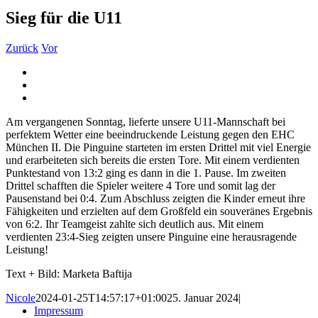
Sieg für die U11
Zurück
Vor
Zeige
grösseres
Bild
Am vergangenen Sonntag, lieferte unsere U11-Mannschaft bei
perfektem Wetter eine beeindruckende Leistung gegen den EHC
München II. Die Pinguine starteten im ersten Drittel mit viel Energie
und erarbeiteten sich bereits die ersten Tore. Mit einem verdienten
Punktestand von 13:2 ging es dann in die 1. Pause. Im zweiten
Drittel schafften die Spieler weitere 4 Tore und somit lag der
Pausenstand bei 0:4. Zum Abschluss zeigten die Kinder erneut ihre
Fähigkeiten und erzielten auf dem Großfeld ein souveränes Ergebnis
von 6:2. Ihr Teamgeist zahlte sich deutlich aus. Mit einem
verdienten 23:4-Sieg zeigten unsere Pinguine eine herausragende
Leistung!
Text + Bild: Marketa Baftija
Nicole
2024-01-25T14:57:17+01:00
25. Januar 2024
|
Impressum