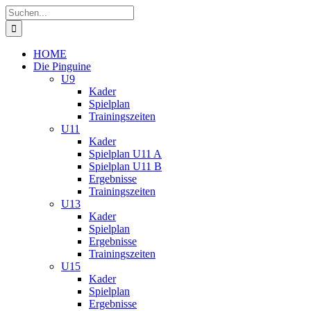
Zum
Suche
Inhalt
nach:
springen
HOME
Die Pinguine
U9
Kader
Spielplan
Trainingszeiten
U11
Kader
Spielplan U11 A
Spielplan U11 B
Ergebnisse
Trainingszeiten
U13
Kader
Spielplan
Ergebnisse
Trainingszeiten
U15
Kader
Spielplan
Ergebnisse