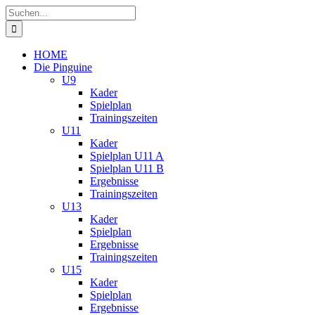
Zum
Suche
Inhalt
nach:
springen
HOME
Die Pinguine
U9
Kader
Spielplan
Trainingszeiten
U11
Kader
Spielplan U11 A
Spielplan U11 B
Ergebnisse
Trainingszeiten
U13
Kader
Spielplan
Ergebnisse
Trainingszeiten
U15
Kader
Spielplan
Ergebnisse