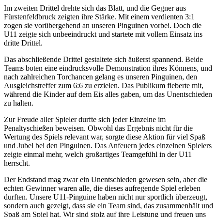
Im zweiten Drittel drehte sich das Blatt, und die Gegner aus
Fürstenfeldbruck zeigten ihre Stärke. Mit einem verdienten 3:1
zogen sie vorübergehend an unseren Pinguinen vorbei. Doch die
U11 zeigte sich unbeeindruckt und startete mit vollem Einsatz ins
dritte Drittel.
Das abschließende Drittel gestaltete sich äußerst spannend. Beide
Teams boten eine eindrucksvolle Demonstration ihres Könnens, und
nach zahlreichen Torchancen gelang es unseren Pinguinen, den
Ausgleichstreffer zum 6:6 zu erzielen. Das Publikum fieberte mit,
während die Kinder auf dem Eis alles gaben, um das Unentschieden
zu halten.
Zur Freude aller Spieler durfte sich jeder Einzelne im
Penaltyschießen beweisen. Obwohl das Ergebnis nicht für die
Wertung des Spiels relevant war, sorgte diese Aktion für viel Spaß
und Jubel bei den Pinguinen. Das Anfeuern jedes einzelnen Spielers
zeigte einmal mehr, welch großartiges Teamgefühl in der U11
herrscht.
Der Endstand mag zwar ein Unentschieden gewesen sein, aber die
echten Gewinner waren alle, die dieses aufregende Spiel erleben
durften. Unsere U11-Pinguine haben nicht nur sportlich überzeugt,
sondern auch gezeigt, dass sie ein Team sind, das zusammenhält und
Spaß am Spiel hat. Wir sind stolz auf ihre Leistung und freuen uns