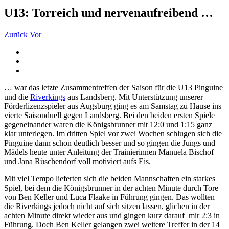
U13: Torreich und nervenaufreibend …
Zurück
Vor
Zeige
grösseres
Bild
… war das letzte Zusammentreffen der Saison für die U13 Pinguine
und die
Riverkings
aus Landsberg. Mit Unterstützung unserer
Förderlizenzspieler aus Augsburg ging es am Samstag zu Hause ins
vierte Saisonduell gegen Landsberg. Bei den beiden ersten Spiele
gegeneinander waren die Königsbrunner mit 12:0 und 1:15 ganz
klar unterlegen. Im dritten Spiel vor zwei Wochen schlugen sich die
Pinguine dann schon deutlich besser und so gingen die Jungs und
Mädels heute unter Anleitung der Trainierinnen Manuela Bischof
und Jana Rüschendorf voll motiviert aufs Eis.
Mit viel Tempo lieferten sich die beiden Mannschaften ein starkes
Spiel, bei dem die Königsbrunner in der achten Minute durch Tore
von Ben Keller und Luca Flaake in Führung gingen. Das wollten
die Riverkings jedoch nicht auf sich sitzen lassen, glichen in der
achten Minute direkt wieder aus und gingen kurz darauf mir 2:3 in
Führung. Doch Ben Keller gelangen zwei weitere Treffer in der 14