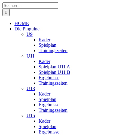
Zum
Suche
Inhalt
nach:
springen
HOME
Die Pinguine
U9
Kader
Spielplan
Trainingszeiten
U11
Kader
Spielplan U11 A
Spielplan U11 B
Ergebnisse
Trainingszeiten
U13
Kader
Spielplan
Ergebnisse
Trainingszeiten
U15
Kader
Spielplan
Ergebnisse