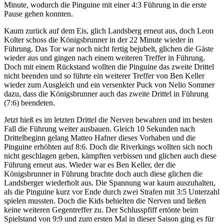
Minute, wodurch die Pinguine mit einer 4:3 Führung in die erste
Pause gehen konnten.
Kaum zurück auf dem Eis, glich Landsberg erneut aus, doch Leon
Kolter schoss die Königsbrunner in der 22 Minute wieder in
Führung. Das Tor war noch nicht fertig bejubelt, glichen die Gäste
wieder aus und gingen nach einem weiteren Treffer in Führung.
Doch mit einem Rückstand wollten die Pinguine das zweite Drittel
nicht beenden und so führte ein weiterer Treffer von Ben Keller
wieder zum Ausgleich und ein versenkter Puck von Nelio Sommer
dazu, dass die Königsbrunner auch das zweite Drittel in Führung
(7:6) beendeten.
Jetzt hieß es im letzten Drittel die Nerven bewahren und im besten
Fall die Führung weiter ausbauen. Gleich 10 Sekunden nach
Drittelbeginn gelang Matteo Hafner dieses Vorhaben und die
Pinguine erhöhten auf 8:6. Doch die Riverkings wollten sich noch
nicht geschlagen geben, kämpften verbissen und glichen auch diese
Führung erneut aus. Wieder war es Ben Keller, der die
Königsbrunner in Führung brachte doch auch diese glichen die
Landsberger wiederholt aus. Die Spannung war kaum auszuhalten,
als die Pinguine kurz vor Ende durch zwei Strafen mit 3:5 Unterzahl
spielen mussten. Doch die Kids behielten die Nerven und ließen
keine weiteren Gegentreffer zu. Der Schlusspfiff ertönte beim
Spielstand von 9:9 und zum ersten Mal in dieser Saison ging es für