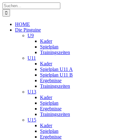
Zum
Suche
Inhalt
nach:
springen
HOME
Die Pinguine
U9
Kader
Spielplan
Trainingszeiten
U11
Kader
Spielplan U11 A
Spielplan U11 B
Ergebnisse
Trainingszeiten
U13
Kader
Spielplan
Ergebnisse
Trainingszeiten
U15
Kader
Spielplan
Ergebnisse