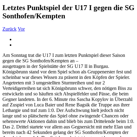
Letztes Punktspiel der U17 I gegen die SG
Sonthofen/Kempten
Zurück
Vor
Zeige
grösseres
Bild
Am Sonntag trat die U17 I zum letzten Punktspiel dieser Saison
gegen die SG Sonthofen/Kempten an –
ausgetragen in der Spielstätte der SG U17 II in Burgau.
Königsbrunn stand vor dem Spiel schon als Gruppenerster fest und
scheinbar war dieses Wissen zu präsent in den Köpfen der Spieler.
Angetreten mit 3 umgestellten Sturmreihen und nur 2
Verteidigerreihen tat sich Königsbrunn schwer, den nötigen Biss zu
entwickeln und so häuften sich Abspielfehler und Pässe, die beim
Gegner landeten. In der 6. Minute riss Sascha Kopylov in Überzahl
auf Zuspiel von Luca Baier und Rene Bagsik die Truppe aus ihrer
Lethargie und traf zum 1:0. Der Aufschwung hielt jedoch nicht
lange und so plätscherte das Spiel ohne zwingende Chancen oder
sehenswerte Aktionen dahin und blieb bis zum Drittelende beim 1:0.
Das 2. Drittel startete vor allem aus Gegnersicht mit mehr Elan und
bereits nach 42 Sekunden gelang der SG Sonthofen/Kempten der