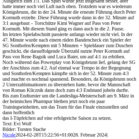
Ausgleich zum 1:1. Das Spiel wurde jetzt insgesamt besser, aber
hatte immer noch viel Luft nach oben. Trotzdem war es wiederum
Königsbrunn, die in der 24. Minute die erneute Führung durch Peter
Kormuth erzielte. Diese Führung wurde dann in der 32. Minute auf
3:1 ausgebaut – Torschütze Kimi Wagner auf Pass von Peter
Kormuth. Mit diesem Stand ging es dann auch in die 2. Pause.
Im letzten Spielabschnitt passierte anfangs wieder nicht viel. In der
47. Minute wurde nach einem rüden Bandencheck ein Spieler der
SG Sonthofen/Kempten mit 5 Minuten + Spieldauer zum Duschen
geschickt, die darauffolgende Überzahl nutzte Peter Kormuth auf
Pass von Rene Bagsik und Luca Baier, um auf 4:1 zu erhöhen.
Noch während das Powerplay von Königsbrunn lief, gelang der SG
der Anschluss zum 4:2. Auf einmal war Tempo in der Begegnung
und Sonthofen/Kempten kämpfte sich in der 52. Minute zum 4:3
und machte es nochmal spannend. Besonders, da Königsbrunn noch
2 Unterzahlsituationen zu überstehen hatte, bevor die Mannschaft
von Roman Klicznik dann doch zum 4:3 Endstand jubeln durfte.
Bis zum Endturnier um die Landesliga-Meisterschaft am 9. März in
der heimischen Pharmpur bleiben jetzt noch ein paar
Trainingseinheiten, um das Team für das Finale einzustellen und
dann hoffentlich
das I-Tüpfelchen auf eine erfolgreiche Saison zu setzen.
Text: Evi Wolf
Bilder: Torsten Stache
Nicole
2024-02-28T15:22:56+01:00
28. Februar 2024
|