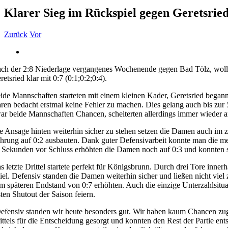
Klarer Sieg im Rückspiel gegen Geretsrie
Zurück
Vor
Zeige
grösseres
ch der 2:8 Niederlage vergangenes Wochenende gegen Bad Tölz, woll
Bild
retsried klar mit 0:7 (0:1;0:2;0:4).
ide Mannschaften starteten mit einem kleinen Kader, Geretsried began
ren bedacht erstmal keine Fehler zu machen. Dies gelang auch bis zur 
ar beide Mannschaften Chancen, scheiterten allerdings immer wieder an 
e Ansage hinten weiterhin sicher zu stehen setzen die Damen auch im zw
hrung auf 0:2 ausbauten. Dank guter Defensivarbeit konnte man die meis
 Sekunden vor Schluss erhöhten die Damen noch auf 0:3 und konnten so
s letzte Drittel startete perfekt für Königsbrunn. Durch drei Tore inne
iel. Defensiv standen die Damen weiterhin sicher und ließen nicht viel
m späteren Endstand von 0:7 erhöhten. Auch die einzige Unterzahlsit
sten Shutout der Saison feiern.
efensiv standen wir heute besonders gut. Wir haben kaum Chancen zuge
ittels für die Entscheidung gesorgt und konnten den Rest der Partie en