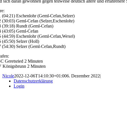
d sich daran gewöhnen gegen teilweise deutlich ältere und erfahrenere 
re:
1 (04:21) Eschenlohr (Geml-Cefan,Selzer)
2 (30:03) Geml-Cefan (Selzer,Eschenlohr)
3 (39:18) Rundt (Geml-Cefan)
4 (43:05) Geml-Cefan
5 (44:59) Eschenlohr (Geml-Cefan,Wexel)
6 (45:50) Selzer (Holl)
7 (54:30) Selzer (Geml-Cefan,Rundt)
rafen:
C Geretsried 2 Minuten
 Königsbrunn 2 Minuten
Nicole
2022-12-06T14:10:30+01:00
6. Dezember 2022
|
Datenschutzerklärung
Login