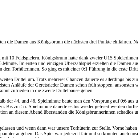
d
ten die Damen aus Königsbrunn die nächsten drei Punkte einfahren. 
n mit 10 Feldspielern, Königsbrunn hatte dank zweier U15 Spielerinne
5.Minute. Im ersten und einzigen Überzahlspiel erzielten die Damen au
den Torhüterinnen. So ging es mit einer 0:1 Führung in die erste Dritt
eiten Drittel um. Trotz mehrerer Chancen dauerte es allerdings bis zu
ten Anläufe der Geretsrieder Damen schon früh stoppen, ansonsten war 
mit zufrieden in die zweite Drittelpause gehen.
rhalb der 44. und 46. Spielminute baute man den Vorsprung auf 0:6 aus 
 zu. Bis zur 55. Spielminute dauerte es bis wieder gefeiert werden dur
uation an diesem Abend überstanden die Königsbrunnerinnen schadlos u
lassen und wenn dann war unsere Torhüterin zur Stelle. Vorne haben w
tspannter angehen. Das Spiel war jederzeit fair und so konnten auch u