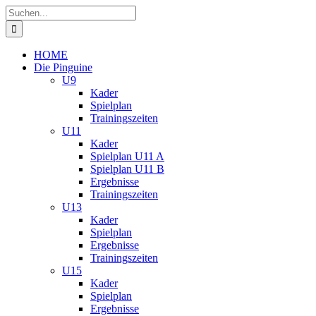
Zum
Suche
Inhalt
nach:
springen
HOME
Die Pinguine
U9
Kader
Spielplan
Trainingszeiten
U11
Kader
Spielplan U11 A
Spielplan U11 B
Ergebnisse
Trainingszeiten
U13
Kader
Spielplan
Ergebnisse
Trainingszeiten
U15
Kader
Spielplan
Ergebnisse