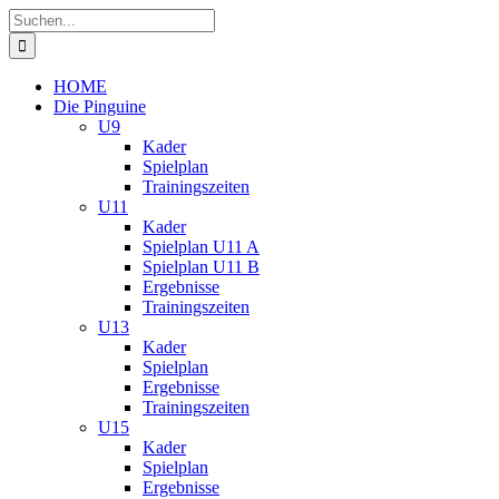
Zum
Suche
Inhalt
nach:
springen
HOME
Die Pinguine
U9
Kader
Spielplan
Trainingszeiten
U11
Kader
Spielplan U11 A
Spielplan U11 B
Ergebnisse
Trainingszeiten
U13
Kader
Spielplan
Ergebnisse
Trainingszeiten
U15
Kader
Spielplan
Ergebnisse