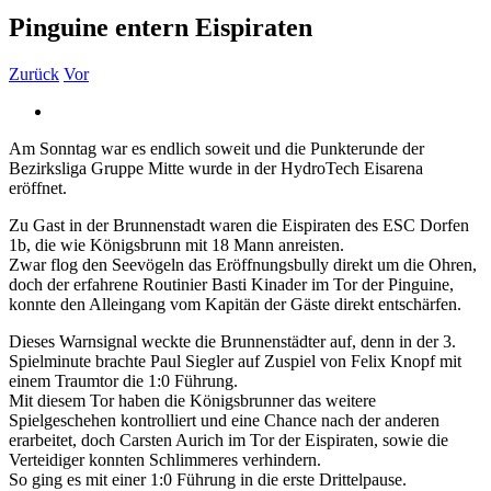
Pinguine entern Eispiraten
Zurück
Vor
Zeige
grösseres
Am Sonntag war es endlich soweit und die Punkterunde der
Bild
Bezirksliga Gruppe Mitte wurde in der HydroTech Eisarena
eröffnet.
Zu Gast in der Brunnenstadt waren die Eispiraten des ESC Dorfen
1b, die wie Königsbrunn mit 18 Mann anreisten.
Zwar flog den Seevögeln das Eröffnungsbully direkt um die Ohren,
doch der erfahrene Routinier Basti Kinader im Tor der Pinguine,
konnte den Alleingang vom Kapitän der Gäste direkt entschärfen.
Dieses Warnsignal weckte die Brunnenstädter auf, denn in der 3.
Spielminute brachte Paul Siegler auf Zuspiel von Felix Knopf mit
einem Traumtor die 1:0 Führung.
Mit diesem Tor haben die Königsbrunner das weitere
Spielgeschehen kontrolliert und eine Chance nach der anderen
erarbeitet, doch Carsten Aurich im Tor der Eispiraten, sowie die
Verteidiger konnten Schlimmeres verhindern.
So ging es mit einer 1:0 Führung in die erste Drittelpause.