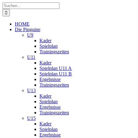
Zum
Suche
Inhalt
nach:
springen
HOME
Die Pinguine
U9
Kader
Spielplan
Trainingszeiten
U11
Kader
Spielplan U11 A
Spielplan U11 B
Ergebnisse
Trainingszeiten
U13
Kader
Spielplan
Ergebnisse
Trainingszeiten
U15
Kader
Spielplan
Ergebnisse