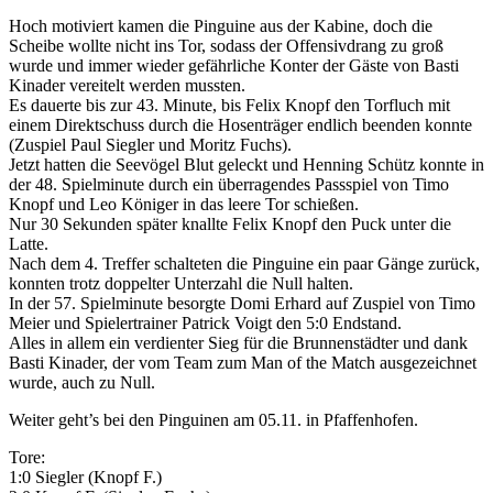
Hoch motiviert kamen die Pinguine aus der Kabine, doch die
Scheibe wollte nicht ins Tor, sodass der Offensivdrang zu groß
wurde und immer wieder gefährliche Konter der Gäste von Basti
Kinader vereitelt werden mussten.
Es dauerte bis zur 43. Minute, bis Felix Knopf den Torfluch mit
einem Direktschuss durch die Hosenträger endlich beenden konnte
(Zuspiel Paul Siegler und Moritz Fuchs).
Jetzt hatten die Seevögel Blut geleckt und Henning Schütz konnte in
der 48. Spielminute durch ein überragendes Passspiel von Timo
Knopf und Leo Königer in das leere Tor schießen.
Nur 30 Sekunden später knallte Felix Knopf den Puck unter die
Latte.
Nach dem 4. Treffer schalteten die Pinguine ein paar Gänge zurück,
konnten trotz doppelter Unterzahl die Null halten.
In der 57. Spielminute besorgte Domi Erhard auf Zuspiel von Timo
Meier und Spielertrainer Patrick Voigt den 5:0 Endstand.
Alles in allem ein verdienter Sieg für die Brunnenstädter und dank
Basti Kinader, der vom Team zum Man of the Match ausgezeichnet
wurde, auch zu Null.
Weiter geht’s bei den Pinguinen am 05.11. in Pfaffenhofen.
Tore:
1:0 Siegler (Knopf F.)