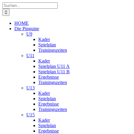
Zum
Suche
Inhalt
nach:
springen
HOME
Die Pinguine
U9
Kader
Spielplan
Trainingszeiten
U11
Kader
Spielplan U11 A
Spielplan U11 B
Ergebnisse
Trainingszeiten
U13
Kader
Spielplan
Ergebnisse
Trainingszeiten
U15
Kader
Spielplan
Ergebnisse