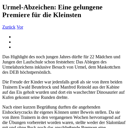
Urmel-Abzeichen: Eine gelungene
Premiere für die Kleinsten
Zurück
Vor
Zeige
grösseres
Bild
Das Highlight des noch jungen Jahres dürfte für 22 Mädchen und
Jungen der Laufschule schon feststehen: Das Ablegen des
Urmelabzeichens inklusive Besuch von Urmel, dem Maskottchen
des DEB höchstpersönlich.
Die Freude der Kinder war jedenfalls groß als sie von ihren beiden
Trainern Ewald Beutelrock und Manfred Reinold aus der Kabine
auf das Eis geholt wurden und dort ein waschechter Dinosaurier auf
Kufen gekonnt seine Runden drehte.
Nach einer kurzen Begrüßung durften die angehenden
Eishockeycracks ihr eigenes Können unter Beweis stellen. Da sie
von ihren Trainern in den vergangenen Wochen hervorragend auf
die Übungen vorbereitet worden waren, stellte weder der Slalomlauf
mit und ohne Puck noch das anschließende Bremsen eine