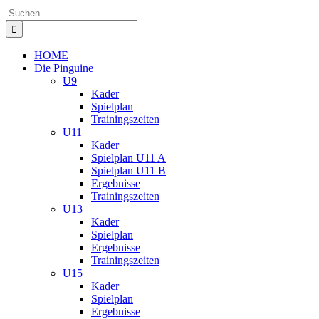
Zum
Suche
Inhalt
nach:
springen
HOME
Die Pinguine
U9
Kader
Spielplan
Trainingszeiten
U11
Kader
Spielplan U11 A
Spielplan U11 B
Ergebnisse
Trainingszeiten
U13
Kader
Spielplan
Ergebnisse
Trainingszeiten
U15
Kader
Spielplan
Ergebnisse