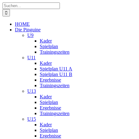
Zum
Suche
Inhalt
nach:
springen
HOME
Die Pinguine
U9
Kader
Spielplan
Trainingszeiten
U11
Kader
Spielplan U11 A
Spielplan U11 B
Ergebnisse
Trainingszeiten
U13
Kader
Spielplan
Ergebnisse
Trainingszeiten
U15
Kader
Spielplan
Ergebnisse