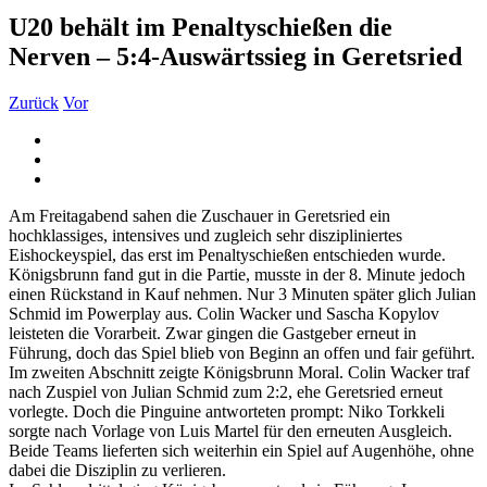
U20 behält im Penaltyschießen die
Nerven – 5:4-Auswärtssieg in Geretsried
Zurück
Vor
Zeige
grösseres
Bild
Am Freitagabend sahen die Zuschauer in Geretsried ein
hochklassiges, intensives und zugleich sehr diszipliniertes
Eishockeyspiel, das erst im Penaltyschießen entschieden wurde.
Königsbrunn fand gut in die Partie, musste in der 8. Minute jedoch
einen Rückstand in Kauf nehmen. Nur 3 Minuten später glich Julian
Schmid im Powerplay aus. Colin Wacker und Sascha Kopylov
leisteten die Vorarbeit. Zwar gingen die Gastgeber erneut in
Führung, doch das Spiel blieb von Beginn an offen und fair geführt.
Im zweiten Abschnitt zeigte Königsbrunn Moral. Colin Wacker traf
nach Zuspiel von Julian Schmid zum 2:2, ehe Geretsried erneut
vorlegte. Doch die Pinguine antworteten prompt: Niko Torkkeli
sorgte nach Vorlage von Luis Martel für den erneuten Ausgleich.
Beide Teams lieferten sich weiterhin ein Spiel auf Augenhöhe, ohne
dabei die Disziplin zu verlieren.