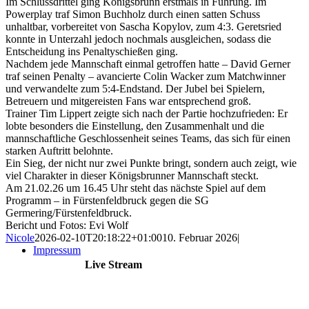
Im Schlussdrittel ging Königsbrunn erstmals in Führung. Im
Powerplay traf Simon Buchholz durch einen satten Schuss
unhaltbar, vorbereitet von Sascha Kopylov, zum 4:3. Geretsried
konnte in Unterzahl jedoch nochmals ausgleichen, sodass die
Entscheidung ins Penaltyschießen ging.
Nachdem jede Mannschaft einmal getroffen hatte – David Gerner
traf seinen Penalty – avancierte Colin Wacker zum Matchwinner
und verwandelte zum 5:4-Endstand. Der Jubel bei Spielern,
Betreuern und mitgereisten Fans war entsprechend groß.
Trainer Tim Lippert zeigte sich nach der Partie hochzufrieden: Er
lobte besonders die Einstellung, den Zusammenhalt und die
mannschaftliche Geschlossenheit seines Teams, das sich für einen
starken Auftritt belohnte.
Ein Sieg, der nicht nur zwei Punkte bringt, sondern auch zeigt, wie
viel Charakter in dieser Königsbrunner Mannschaft steckt.
Am 21.02.26 um 16.45 Uhr steht das nächste Spiel auf dem
Programm – in Fürstenfeldbruck gegen die SG
Germering/Fürstenfeldbruck.
Bericht und Fotos: Evi Wolf
Nicole
2026-02-10T20:18:22+01:00
10. Februar 2026
|
Impressum
Live Stream