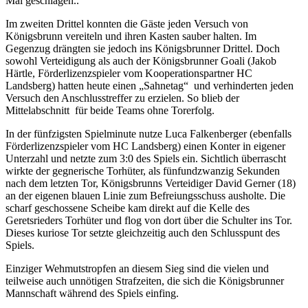
Mal geschlagen..
Im zweiten Drittel konnten die Gäste jeden Versuch von
Königsbrunn vereiteln und ihren Kasten sauber halten. Im
Gegenzug drängten sie jedoch ins Königsbrunner Drittel. Doch
sowohl Verteidigung als auch der Königsbrunner Goali (Jakob
Härtle, Förderlizenzspieler vom Kooperationspartner HC
Landsberg) hatten heute einen „Sahnetag“ und verhinderten jeden
Versuch den Anschlusstreffer zu erzielen. So blieb der
Mittelabschnitt für beide Teams ohne Torerfolg.
In der fünfzigsten Spielminute nutze Luca Falkenberger (ebenfalls
Förderlizenzspieler vom HC Landsberg) einen Konter in eigener
Unterzahl und netzte zum 3:0 des Spiels ein. Sichtlich überrascht
wirkte der gegnerische Torhüter, als fünfundzwanzig Sekunden
nach dem letzten Tor, Königsbrunns Verteidiger David Gerner (18)
an der eigenen blauen Linie zum Befreiungsschuss ausholte. Die
scharf geschossene Scheibe kam direkt auf die Kelle des
Geretsrieders Torhüter und flog von dort über die Schulter ins Tor.
Dieses kuriose Tor setzte gleichzeitig auch den Schlusspunt des
Spiels.
Einziger Wehmutstropfen an diesem Sieg sind die vielen und
teilweise auch unnötigen Strafzeiten, die sich die Königsbrunner
Mannschaft während des Spiels einfing.