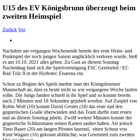
U15 des EV Königsbrunn überzeugt beim
zweiten Heimspiel
Zurück
Vor
Zeige
grösseres
Nachdem am vergangen Wochenende bereits des erste Heim- und
Bild
Punktspiel der noch jungen Saison unglücklich verloren wurde, hieß
es am 10.10. 2021 alles geben. Zu Gast an diesem Sonntag
Nachmittag fand sich die Spielvereinigung ESC Geretsried / EC
Bad Tölz II in der Hydrotec Eisarena ein.
Schon zu Beginn des Spiels merkte man der Königsbrunner
Mannschaft an, dass es heute nicht so wie vergangene Woche laufen
sollte. Die Jungs fanden schnell in ihr Spiel und so konnte bereits
nach 2 Minuten und 18 Sekunden gejubelt werden. Auf Zuspiel von
Robin Wolf (10) konnte David Gerner (18) das erste mal den
gegnerischen Goalie überwinden und das Team durfte zum ersten
mal an diesem Sonntag jubeln. Zwölf weitere Minuten konnte der
gegnerische Schlussmann seinen Kasten sauber halten. Als jedoch
Timo Bauer (20) am langen Pfosten lauernd, einen Schuss von
Kimi Wagner (16) gekonnt abfälschte, war Geretsried zum zweiten