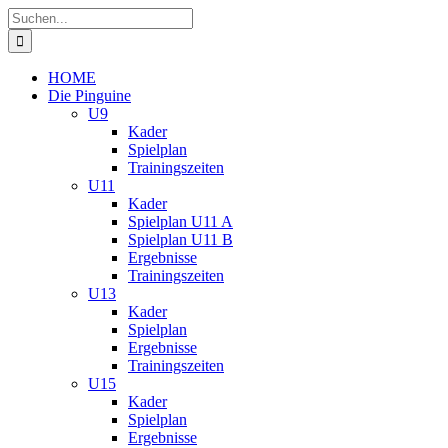
Zum
Suche
Inhalt
nach:
springen
HOME
Die Pinguine
U9
Kader
Spielplan
Trainingszeiten
U11
Kader
Spielplan U11 A
Spielplan U11 B
Ergebnisse
Trainingszeiten
U13
Kader
Spielplan
Ergebnisse
Trainingszeiten
U15
Kader
Spielplan
Ergebnisse