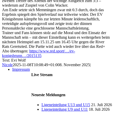
zweiten Treffer des Abends der wichtige Ausgleich zum 3:3 –
wiederum auf Zuspiel von Colin Wacker.
Am Ende setzte sich Memmingen zwar mit 6:3 durch, doch das
Ergebnis spiegelt den Spielverlauf nur teilweise wider. Der EV
Königsbrunn kämpfte bis zur letzten Minute leidenschaftlich,
verteidigte aufopferungsvoll und zeigte trotz der dünnen
Personaldecke eine geschlossene Mannschaftsleistung.
Trainer und Fans können stolz auf die Moral und den Einsatz der
Mannschaft sein – mit dieser Einstellung kann es weitergehen beim
nächsten Heimspiel am 15.11.25 um 16.45 Uhr gegen die River
Rats Geretsried. Die Partie wird auch wieder live über das Red+
Abo übertragen:
https://www.red.sport/…/ev-
konigsbrunn…/2015135
Text: Evi Wolf
Nicole
2025-11-08T10:08:49+01:00
8. November 2025
|
Impressum
Live Stream
Neueste Meldungen
Ligeneinteilung U13 und U15
21. Juli 2026
Ligeneinteilung U9 und U11
18. Juli 2026