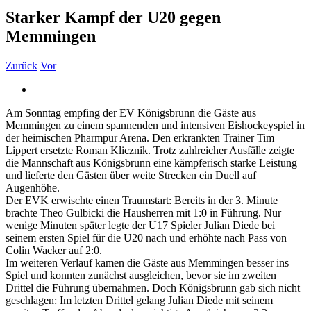
Starker Kampf der U20 gegen
Memmingen
Zurück
Vor
Zeige
grösseres
Am Sonntag empfing der EV Königsbrunn die Gäste aus
Bild
Memmingen zu einem spannenden und intensiven Eishockeyspiel in
der heimischen Pharmpur Arena. Den erkrankten Trainer Tim
Lippert ersetzte Roman Klicznik. Trotz zahlreicher Ausfälle zeigte
die Mannschaft aus Königsbrunn eine kämpferisch starke Leistung
und lieferte den Gästen über weite Strecken ein Duell auf
Augenhöhe.
Der EVK erwischte einen Traumstart: Bereits in der 3. Minute
brachte Theo Gulbicki die Hausherren mit 1:0 in Führung. Nur
wenige Minuten später legte der U17 Spieler Julian Diede bei
seinem ersten Spiel für die U20 nach und erhöhte nach Pass von
Colin Wacker auf 2:0.
Im weiteren Verlauf kamen die Gäste aus Memmingen besser ins
Spiel und konnten zunächst ausgleichen, bevor sie im zweiten
Drittel die Führung übernahmen. Doch Königsbrunn gab sich nicht
geschlagen: Im letzten Drittel gelang Julian Diede mit seinem