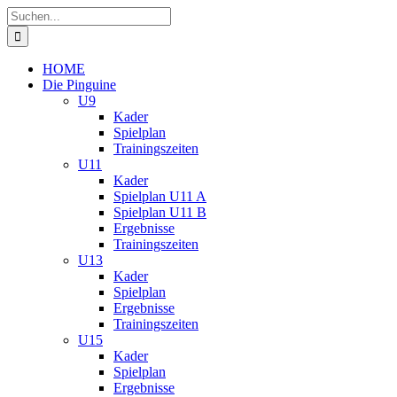
Zum
Suche
Inhalt
nach:
springen
HOME
Die Pinguine
U9
Kader
Spielplan
Trainingszeiten
U11
Kader
Spielplan U11 A
Spielplan U11 B
Ergebnisse
Trainingszeiten
U13
Kader
Spielplan
Ergebnisse
Trainingszeiten
U15
Kader
Spielplan
Ergebnisse