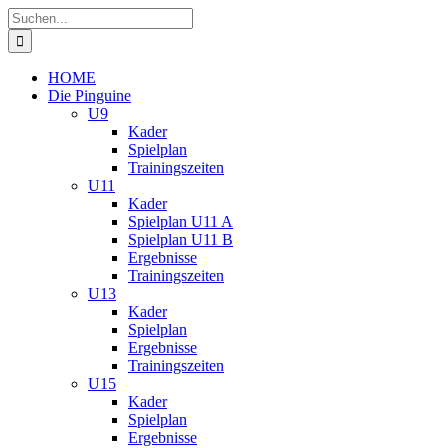
Zum
Suche
Inhalt
nach:
springen
HOME
Die Pinguine
U9
Kader
Spielplan
Trainingszeiten
U11
Kader
Spielplan U11 A
Spielplan U11 B
Ergebnisse
Trainingszeiten
U13
Kader
Spielplan
Ergebnisse
Trainingszeiten
U15
Kader
Spielplan
Ergebnisse