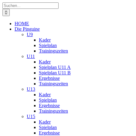
Zum
Suche
Inhalt
nach:
springen
HOME
Die Pinguine
U9
Kader
Spielplan
Trainingszeiten
U11
Kader
Spielplan U11 A
Spielplan U11 B
Ergebnisse
Trainingszeiten
U13
Kader
Spielplan
Ergebnisse
Trainingszeiten
U15
Kader
Spielplan
Ergebnisse