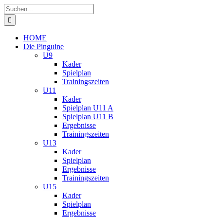
Zum
Suche
Inhalt
nach:
springen
HOME
Die Pinguine
U9
Kader
Spielplan
Trainingszeiten
U11
Kader
Spielplan U11 A
Spielplan U11 B
Ergebnisse
Trainingszeiten
U13
Kader
Spielplan
Ergebnisse
Trainingszeiten
U15
Kader
Spielplan
Ergebnisse