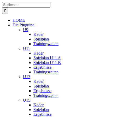
Zum
Suche
Inhalt
nach:
springen
HOME
Die Pinguine
U9
Kader
Spielplan
Trainingszeiten
U11
Kader
Spielplan U11 A
Spielplan U11 B
Ergebnisse
Trainingszeiten
U13
Kader
Spielplan
Ergebnisse
Trainingszeiten
U15
Kader
Spielplan
Ergebnisse