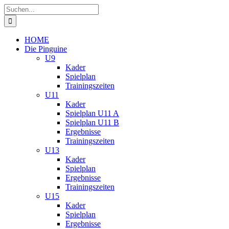
Zum
Suche
Inhalt
nach:
springen
HOME
Die Pinguine
U9
Kader
Spielplan
Trainingszeiten
U11
Kader
Spielplan U11 A
Spielplan U11 B
Ergebnisse
Trainingszeiten
U13
Kader
Spielplan
Ergebnisse
Trainingszeiten
U15
Kader
Spielplan
Ergebnisse