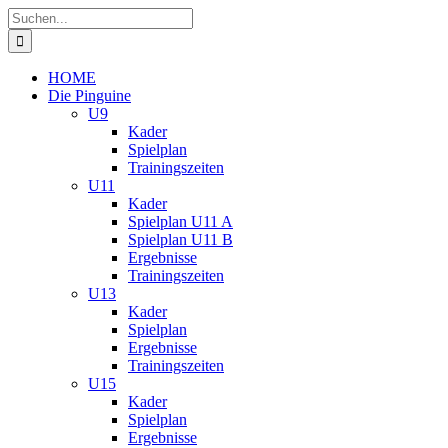
Zum
Suche
Inhalt
nach:
springen
HOME
Die Pinguine
U9
Kader
Spielplan
Trainingszeiten
U11
Kader
Spielplan U11 A
Spielplan U11 B
Ergebnisse
Trainingszeiten
U13
Kader
Spielplan
Ergebnisse
Trainingszeiten
U15
Kader
Spielplan
Ergebnisse