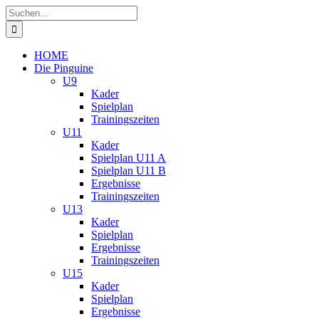
Zum
Suche
Inhalt
nach:
springen
HOME
Die Pinguine
U9
Kader
Spielplan
Trainingszeiten
U11
Kader
Spielplan U11 A
Spielplan U11 B
Ergebnisse
Trainingszeiten
U13
Kader
Spielplan
Ergebnisse
Trainingszeiten
U15
Kader
Spielplan
Ergebnisse