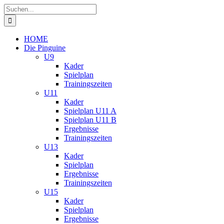
Zum
Suche
Inhalt
nach:
springen
HOME
Die Pinguine
U9
Kader
Spielplan
Trainingszeiten
U11
Kader
Spielplan U11 A
Spielplan U11 B
Ergebnisse
Trainingszeiten
U13
Kader
Spielplan
Ergebnisse
Trainingszeiten
U15
Kader
Spielplan
Ergebnisse