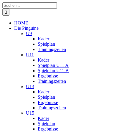
Zum
Suche
Inhalt
nach:
springen
HOME
Die Pinguine
U9
Kader
Spielplan
Trainingszeiten
U11
Kader
Spielplan U11 A
Spielplan U11 B
Ergebnisse
Trainingszeiten
U13
Kader
Spielplan
Ergebnisse
Trainingszeiten
U15
Kader
Spielplan
Ergebnisse