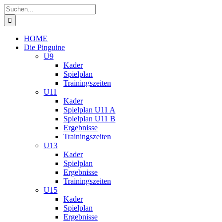
Zum
Suche
Inhalt
nach:
springen
HOME
Die Pinguine
U9
Kader
Spielplan
Trainingszeiten
U11
Kader
Spielplan U11 A
Spielplan U11 B
Ergebnisse
Trainingszeiten
U13
Kader
Spielplan
Ergebnisse
Trainingszeiten
U15
Kader
Spielplan
Ergebnisse