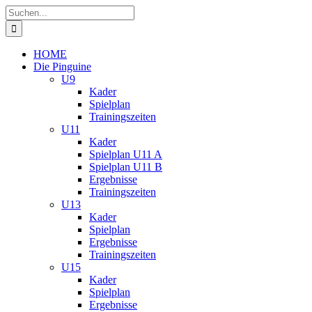
Zum
Suche
Inhalt
nach:
springen
HOME
Die Pinguine
U9
Kader
Spielplan
Trainingszeiten
U11
Kader
Spielplan U11 A
Spielplan U11 B
Ergebnisse
Trainingszeiten
U13
Kader
Spielplan
Ergebnisse
Trainingszeiten
U15
Kader
Spielplan
Ergebnisse