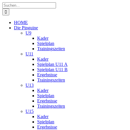
Zum
Suche
Inhalt
nach:
springen
HOME
Die Pinguine
U9
Kader
Spielplan
Trainingszeiten
U11
Kader
Spielplan U11 A
Spielplan U11 B
Ergebnisse
Trainingszeiten
U13
Kader
Spielplan
Ergebnisse
Trainingszeiten
U15
Kader
Spielplan
Ergebnisse