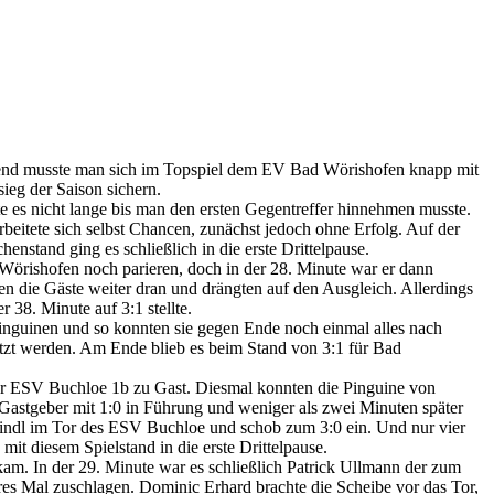
end musste man sich im Topspiel dem EV Bad Wörishofen knapp mit
eg der Saison sichern.
e es nicht lange bis man den ersten Gegentreffer hinnehmen musste.
rbeitete sich selbst Chancen, zunächst jedoch ohne Erfolg. Auf der
nstand ging es schließlich in die erste Drittelpause.
rishofen noch parieren, doch in der 28. Minute war er dann
ben die Gäste weiter dran und drängten auf den Ausgleich. Allerdings
 38. Minute auf 3:1 stellte.
Pinguinen und so konnten sie gegen Ende noch einmal alles nach
utzt werden. Am Ende blieb es beim Stand von 3:1 für Bad
er ESV Buchloe 1b zu Gast. Diesmal konnten die Pinguine von
 Gastgeber mit 1:0 in Führung und weniger als zwei Minuten später
Kindl im Tor des ESV Buchloe und schob zum 3:0 ein. Und nur vier
 mit diesem Spielstand in die erste Drittelpause.
 kam. In der 29. Minute war es schließlich Patrick Ullmann der zum
res Mal zuschlagen. Dominic Erhard brachte die Scheibe vor das Tor,