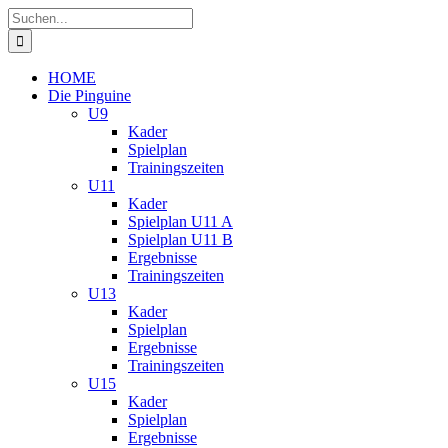
Zum
Suche
Inhalt
nach:
springen
HOME
Die Pinguine
U9
Kader
Spielplan
Trainingszeiten
U11
Kader
Spielplan U11 A
Spielplan U11 B
Ergebnisse
Trainingszeiten
U13
Kader
Spielplan
Ergebnisse
Trainingszeiten
U15
Kader
Spielplan
Ergebnisse