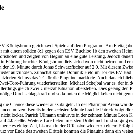
de
EV Königsbrunn gleich zwei Spiele auf dem Programm. Am Freitagab
r mit einem soliden 8:1 gegen den ESV Buchloe 1b den zweiten Heimsi
rishofen und zeigten von Beginn an eine gute Leistung. Jedoch dauert
 in Führung brachte. Königsbrunn ließ sich davon nicht beirren und era
der 19. Minute durch Jonas Schwarzfischer auf 2:0. Mit diesem Zwische
ieder aufzuholen. Zunächst konnte Dominik Held im Tor des EV Bad Wö
latzierten Schuss das 2:1 für die Pinguine markierte. Auch danach blie
ei-Tore-Führung wiederherstellen. Michael Schejbal war es, der in der
allerdings gleich zwei Unterzahlsituation überstehen. Dies gelang den 
 nötige Durchschlagskraft und so konnten die Möglichkeiten nicht gen
ag die Chance diese wieder auszubügeln. In der Pharmpur Arena war d
ncen nutzen. Bereits in der sechsten Minute brachte Patrick Voigt die
 nicht locker. Patrick Ullmann umkurvte in der zehnten Minute Leon 
 4:0 stellte. Weitere Tore fielen im ersten Drittel nicht und so ging es
auerte es einige Zeit, bis man in der Offensive wieder zu einem Erfolg
Kurz vor Ende des zweiten Drittels konnten die Pinguine dann ein weite