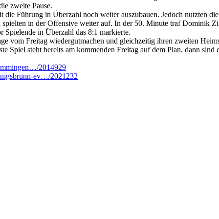
die zweite Pause.
it die Führung in Überzahl noch weiter auszubauen. Jedoch nutzten di
d spielten in der Offensive weiter auf. In der 50. Minute traf Domini
r Spielende in Überzahl das 8:1 markierte.
 vom Freitag wiedergutmachen und gleichzeitig ihren zweiten Heimsieg
chste Spiel steht bereits am kommenden Freitag auf dem Plan, dann 
-memmingen…/2014929
konigsbrunn-ev…/2021232