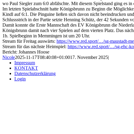
wo Paul Siegler zum 6:0 abfälschte. Mit diesem Spielstand ging es in 
Im letzten Spielabschnitt hatte Königsbrunn zu Beginn die Möglichke
Kindl auf 6:1. Die Pinguine ließen sich davon nicht beeindrucken un
Schlussstrich in der Partie setzte Henning Schütz, der 42 Sekunden vo
Damit konnte die Erste Mannschaft des EV Königsbrunn die Niederlage
Königsbrunn damit nach vier Spielen auf dem vierten Platz. Das nä
1b. Spielbeginn in Memmingen ist um 20 Uhr.
Stream für Freitag auswärts:
https://www.red.sport/…/sg-maustadt
Stream für das nächste Heimspiel:
https://www.red.sport/…/sg-ehc-
Bericht: Johannes Hoose
Nicole
2025-11-17T08:40:08+01:00
17. November 2025
|
Impressum
KONTAKT
Datenschutzerklärung
Login