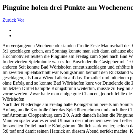
Pinguine holen drei Punkte am Wochenen
Zurück
Vor
Zeige
grösseres
Bild
Am vergangenen Wochenende standen für die Erste Mannschaft des 
3:1 geschlagen geben, am Sonntag konnte man sich dann zuhause abe
Hochmotiviert reisten die Pinguine am Freitag zum Spiel nach Bad Wö
In der vierten Spielminute war es Jos Busch der die Gastgeber mit 1:0
anderen Seit konnte Bad Wörishofen erneut zuschlagen und erhöhte in 
Im zweiten Spielabschnitt war Königsbrunn bemüht den Rückstand w
geschlagen, als Luca Wiendl allein auf das Tor zulief und mit einem p
ohne Erfolg und so konnte Bad Wörishofen kurz vor Drittelende die Zw
Im letzten Drittel kämpfte Königsbrunn weiterhin, musste zu Beginn 
vorne werfen. Zwar hatte man einige gute Chancen, jedoch fehlte die
Wörishofen.
Nach der Niederlage am Freitag hatte Königsbrunn bereits am Sonnt
Anfang an die Kontrolle über das Spiel übernehmen und auch ihre Cha
traf Antonius Cloppenburg zum 2:0. Auch danach ließen die Pinguine
Minuten später war es erneut Ullmann der mit seinem zweiten Treffer auf
Im zweiten Drittel machte Königsbrunn ähnlich stark weiter, jedoch d
5:0 traf und damit seinen Hattrick an diesem Abend perfekt machte. 