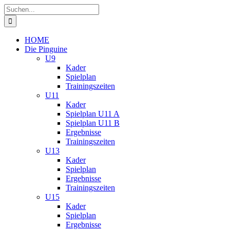
Zum
Suche
Inhalt
nach:
springen
HOME
Die Pinguine
U9
Kader
Spielplan
Trainingszeiten
U11
Kader
Spielplan U11 A
Spielplan U11 B
Ergebnisse
Trainingszeiten
U13
Kader
Spielplan
Ergebnisse
Trainingszeiten
U15
Kader
Spielplan
Ergebnisse