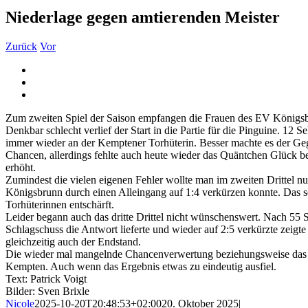
Niederlage gegen amtierenden Meister
Zurück
Vor
Zeige
grösseres
Bild
Zum zweiten Spiel der Saison empfangen die Frauen des EV Königsbr
Denkbar schlecht verlief der Start in die Partie für die Pinguine. 12
immer wieder an der Kemptener Torhüterin. Besser machte es der Geg
Chancen, allerdings fehlte auch heute wieder das Quäntchen Glück b
erhöht.
Zumindest die vielen eigenen Fehler wollte man im zweiten Drittel n
Königsbrunn durch einen Alleingang auf 1:4 verkürzen konnte. Das so
Torhüterinnen entschärft.
Leider begann auch das dritte Drittel nicht wünschenswert. Nach 5
Schlagschuss die Antwort lieferte und wieder auf 2:5 verkürzte zeig
gleichzeitig auch der Endstand.
Die wieder mal mangelnde Chancenverwertung beziehungsweise das fehl
Kempten. Auch wenn das Ergebnis etwas zu eindeutig ausfiel.
Text: Patrick Voigt
Bilder: Sven Brixle
Nicole
2025-10-20T20:48:53+02:00
20. Oktober 2025
|