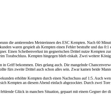
unn die amtierenden Meisterinnen des ESC Kempten. Nach 60 Minuten 
 Sekunden waren gespielt als Kempten einen Fehler bestrafte und das 0:1 
ner. Einen Scheibenverlust im gegnerischen Drittel nutze Kempten zum
eim Torabschluss. Kempten hingegen blieb eiskalt. Zwei weitere König
un in Griff bekommen. Dies gelang auch. Die mangelnde Chancenverwertu
llte fürs zweite Drittel auch schon alles sein. Zwar kamen beide Man
5 Sekunden erhöhte Kempten durch einen Nachschuss auf 1:5. Auch we
te sich Kempten an diesem Abend einfach abgezockter. Durch zwei Tore 
ende Glück in manchen Situation, gepaart mit einem Gegner der die Fe