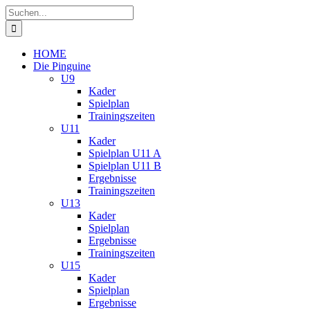
Zum
Suche
Inhalt
nach:
springen
HOME
Die Pinguine
U9
Kader
Spielplan
Trainingszeiten
U11
Kader
Spielplan U11 A
Spielplan U11 B
Ergebnisse
Trainingszeiten
U13
Kader
Spielplan
Ergebnisse
Trainingszeiten
U15
Kader
Spielplan
Ergebnisse