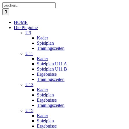
Zum
Suche
Inhalt
nach:
springen
HOME
Die Pinguine
U9
Kader
Spielplan
Trainingszeiten
U11
Kader
Spielplan U11 A
Spielplan U11 B
Ergebnisse
Trainingszeiten
U13
Kader
Spielplan
Ergebnisse
Trainingszeiten
U15
Kader
Spielplan
Ergebnisse