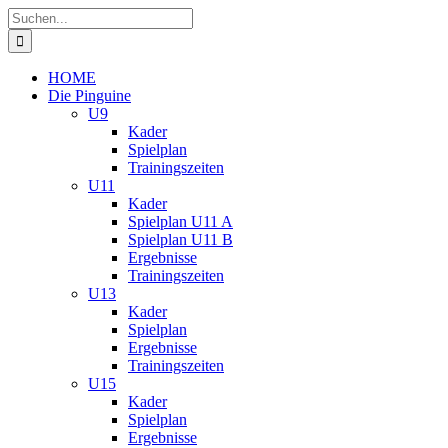
Zum
Suche
Inhalt
nach:
springen
HOME
Die Pinguine
U9
Kader
Spielplan
Trainingszeiten
U11
Kader
Spielplan U11 A
Spielplan U11 B
Ergebnisse
Trainingszeiten
U13
Kader
Spielplan
Ergebnisse
Trainingszeiten
U15
Kader
Spielplan
Ergebnisse