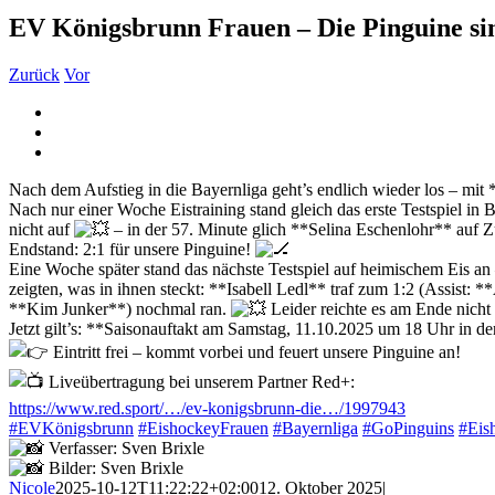
EV Königsbrunn Frauen – Die Pinguine si
Zurück
Vor
Zeige
grösseres
Bild
Nach dem Aufstieg in die Bayernliga geht’s endlich wieder los – mit
Nach nur einer Woche Eistraining stand gleich das erste Testspiel in 
nicht auf
– in der 57. Minute glich **Selina Eschenlohr** auf Zu
Endstand: 2:1 für unsere Pinguine!
Eine Woche später stand das nächste Testspiel auf heimischem Eis an
zeigten, was in ihnen steckt: **Isabell Ledl** traf zum 1:2 (Assist
**Kim Junker**) nochmal ran.
Leider reichte es am Ende nicht 
Jetzt gilt’s: **Saisonauftakt am Samstag, 11.10.2025 um 18 Uhr in
Eintritt frei – kommt vorbei und feuert unsere Pinguine an!
Liveübertragung bei unserem Partner Red+:
https://www.red.sport/…/ev-konigsbrunn-die…/1997943
#EVKönigsbrunn
#EishockeyFrauen
#Bayernliga
#GoPinguins
#Eis
Verfasser: Sven Brixle
Bilder: Sven Brixle
Nicole
2025-10-12T11:22:22+02:00
12. Oktober 2025
|