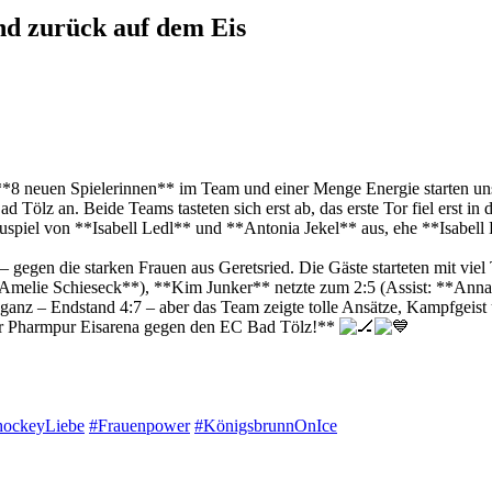
nd zurück auf dem Eis
 **8 neuen Spielerinnen** im Team und einer Menge Energie starten un
Bad Tölz an. Beide Teams tasteten sich erst ab, das erste Tor fiel erst 
spiel von **Isabell Ledl** und **Antonia Jekel** aus, ehe **Isabell L
 – gegen die starken Frauen aus Geretsried. Die Gäste starteten mit v
: **Amelie Schieseck**), **Kim Junker** netzte zum 2:5 (Assist: **Anna
ganz – Endstand 4:7 – aber das Team zeigte tolle Ansätze, Kampfgeist u
 der Pharmpur Eisarena gegen den EC Bad Tölz!**
hockeyLiebe
#Frauenpower
#KönigsbrunnOnIce