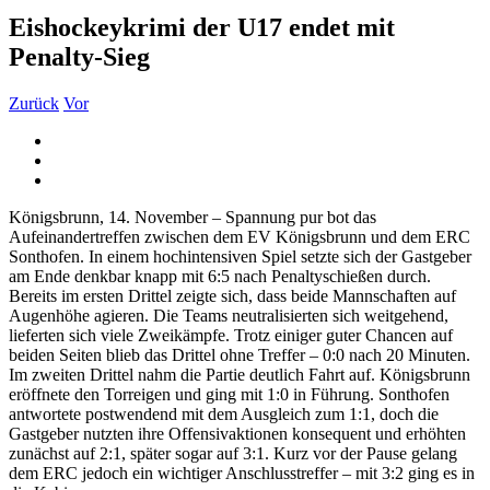
Eishockeykrimi der U17 endet mit
Penalty-Sieg
Zurück
Vor
Zeige
grösseres
Bild
Königsbrunn, 14. November – Spannung pur bot das
Aufeinandertreffen zwischen dem EV Königsbrunn und dem ERC
Sonthofen. In einem hochintensiven Spiel setzte sich der Gastgeber
am Ende denkbar knapp mit 6:5 nach Penaltyschießen durch.
Bereits im ersten Drittel zeigte sich, dass beide Mannschaften auf
Augenhöhe agieren. Die Teams neutralisierten sich weitgehend,
lieferten sich viele Zweikämpfe. Trotz einiger guter Chancen auf
beiden Seiten blieb das Drittel ohne Treffer – 0:0 nach 20 Minuten.
Im zweiten Drittel nahm die Partie deutlich Fahrt auf. Königsbrunn
eröffnete den Torreigen und ging mit 1:0 in Führung. Sonthofen
antwortete postwendend mit dem Ausgleich zum 1:1, doch die
Gastgeber nutzten ihre Offensivaktionen konsequent und erhöhten
zunächst auf 2:1, später sogar auf 3:1. Kurz vor der Pause gelang
dem ERC jedoch ein wichtiger Anschlusstreffer – mit 3:2 ging es in