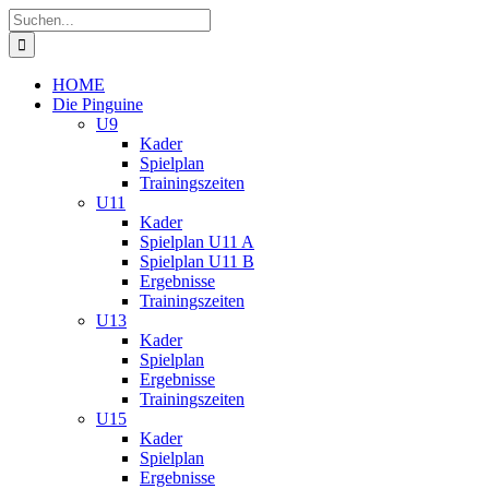
Zum
Suche
Inhalt
nach:
springen
HOME
Die Pinguine
U9
Kader
Spielplan
Trainingszeiten
U11
Kader
Spielplan U11 A
Spielplan U11 B
Ergebnisse
Trainingszeiten
U13
Kader
Spielplan
Ergebnisse
Trainingszeiten
U15
Kader
Spielplan
Ergebnisse