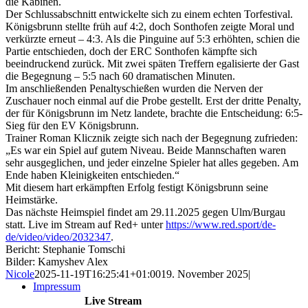
die Kabinen.
Der Schlussabschnitt entwickelte sich zu einem echten Torfestival.
Königsbrunn stellte früh auf 4:2, doch Sonthofen zeigte Moral und
verkürzte erneut – 4:3. Als die Pinguine auf 5:3 erhöhten, schien die
Partie entschieden, doch der ERC Sonthofen kämpfte sich
beeindruckend zurück. Mit zwei späten Treffern egalisierte der Gast
die Begegnung – 5:5 nach 60 dramatischen Minuten.
Im anschließenden Penaltyschießen wurden die Nerven der
Zuschauer noch einmal auf die Probe gestellt. Erst der dritte Penalty,
der für Königsbrunn im Netz landete, brachte die Entscheidung: 6:5-
Sieg für den EV Königsbrunn.
Trainer Roman Klicznik zeigte sich nach der Begegnung zufrieden:
„Es war ein Spiel auf gutem Niveau. Beide Mannschaften waren
sehr ausgeglichen, und jeder einzelne Spieler hat alles gegeben. Am
Ende haben Kleinigkeiten entschieden.“
Mit diesem hart erkämpften Erfolg festigt Königsbrunn seine
Heimstärke.
Das nächste Heimspiel findet am 29.11.2025 gegen Ulm/Burgau
statt. Live im Stream auf Red+ unter
https://www.red.sport/de-
de/video/video/2032347
.
Bericht: Stephanie Tomschi
Bilder: Kamyshev Alex
Nicole
2025-11-19T16:25:41+01:00
19. November 2025
|
Impressum
Live Stream