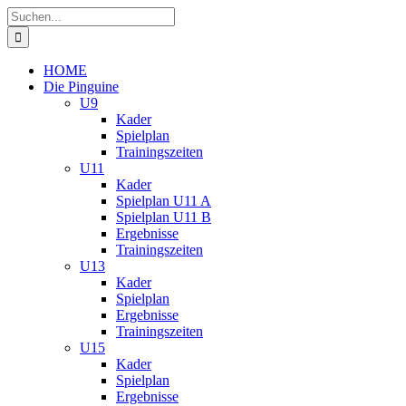
Zum
Suche
Inhalt
nach:
springen
HOME
Die Pinguine
U9
Kader
Spielplan
Trainingszeiten
U11
Kader
Spielplan U11 A
Spielplan U11 B
Ergebnisse
Trainingszeiten
U13
Kader
Spielplan
Ergebnisse
Trainingszeiten
U15
Kader
Spielplan
Ergebnisse