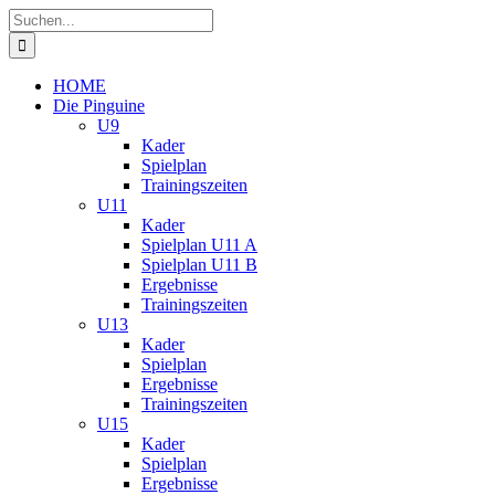
Zum
Suche
Inhalt
nach:
springen
HOME
Die Pinguine
U9
Kader
Spielplan
Trainingszeiten
U11
Kader
Spielplan U11 A
Spielplan U11 B
Ergebnisse
Trainingszeiten
U13
Kader
Spielplan
Ergebnisse
Trainingszeiten
U15
Kader
Spielplan
Ergebnisse