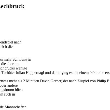
 Lechbruck
bendspiel nach
sich die
ten mehr Schwung in
 die aber im
 Lechbrucks wenige
Torhüter Julian Happernagl und damit ging es mit einem 0:0 in die ers
h etwas mehr als 2 Minuten David Gerner, der nach Zuspiel von Philip
 oder andere
igsbrunn blieb
eß auch in
eide Mannschaften