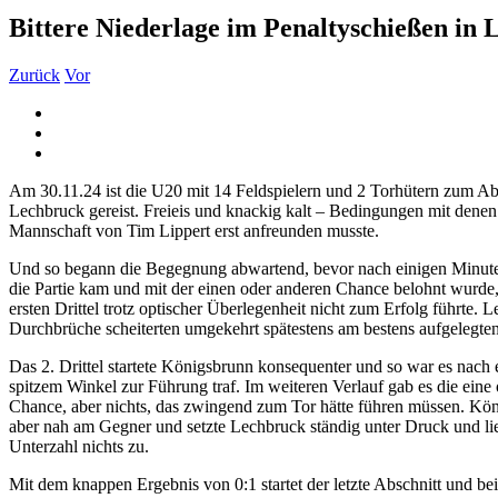
Bittere Niederlage im Penaltyschießen in
Zurück
Vor
Zeige
grösseres
Bild
Am 30.11.24 ist die U20 mit 14 Feldspielern und 2 Torhütern zum A
Lechbruck gereist. Freieis und knackig kalt – Bedingungen mit denen 
Mannschaft von Tim Lippert erst anfreunden musste.
Und so begann die Begegnung abwartend, bevor nach einigen Minu
die Partie kam und mit der einen oder anderen Chance belohnt wurde,
ersten Drittel trotz optischer Überlegenheit nicht zum Erfolg führte.
Durchbrüche scheiterten umgekehrt spätestens am bestens aufgelegten 
Das 2. Drittel startete Königsbrunn konsequenter und so war es nac
spitzem Winkel zur Führung traf. Im weiteren Verlauf gab es die eine
Chance, aber nichts, das zwingend zum Tor hätte führen müssen. Kön
aber nah am Gegner und setzte Lechbruck ständig unter Druck und li
Unterzahl nichts zu.
Mit dem knappen Ergebnis von 0:1 startet der letzte Abschnitt und b