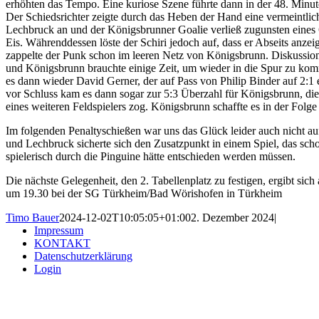
erhöhten das Tempo. Eine kuriose Szene führte dann in der 48. Minu
Der Schiedsrichter zeigte durch das Heben der Hand eine vermeintlic
Lechbruck an und der Königsbrunner Goalie verließ zugunsten eines 6
Eis. Währenddessen löste der Schiri jedoch auf, dass er Abseits anzei
zappelte der Punk schon im leeren Netz von Königsbrunn. Diskussion
und Königsbrunn brauchte einige Zeit, um wieder in die Spur zu ko
es dann wieder David Gerner, der auf Pass von Philip Binder auf 2:1
vor Schluss kam es dann sogar zur 5:3 Überzahl für Königsbrunn, die 
eines weiteren Feldspielers zog. Königsbrunn schaffte es in der Folge
Im folgenden Penaltyschießen war uns das Glück leider auch nicht auf
und Lechbruck sicherte sich den Zusatzpunkt in einem Spiel, das scho
spielerisch durch die Pinguine hätte entschieden werden müssen.
Die nächste Gelegenheit, den 2. Tabellenplatz zu festigen, ergibt sic
um 19.30 bei der SG Türkheim/Bad Wörishofen in Türkheim
Timo Bauer
2024-12-02T10:05:05+01:00
2. Dezember 2024
|
Impressum
KONTAKT
Datenschutzerklärung
Login