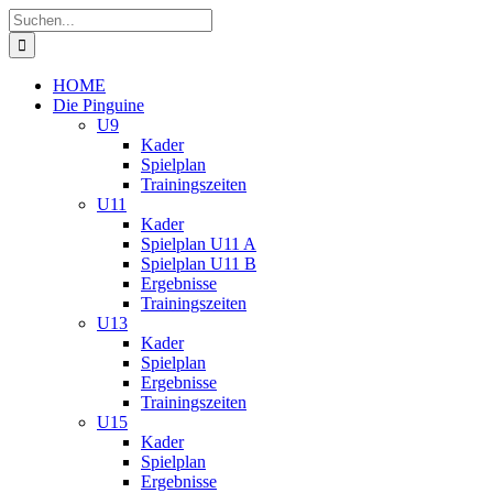
Zum
Suche
Inhalt
nach:
springen
HOME
Die Pinguine
U9
Kader
Spielplan
Trainingszeiten
U11
Kader
Spielplan U11 A
Spielplan U11 B
Ergebnisse
Trainingszeiten
U13
Kader
Spielplan
Ergebnisse
Trainingszeiten
U15
Kader
Spielplan
Ergebnisse