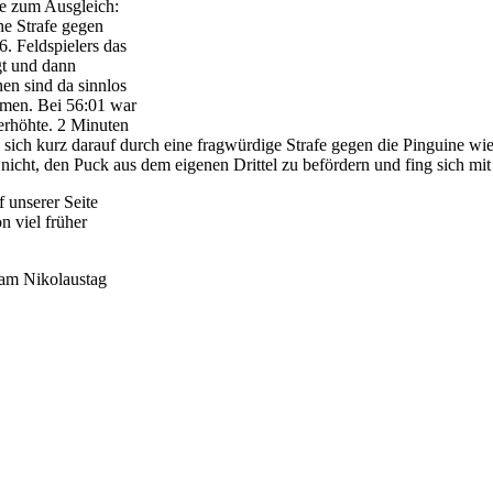
te zum Ausgleich:
he Strafe gegen
. Feldspielers das
gt und dann
en sind da sinnlos
mmen. Bei 56:01 war
 erhöhte. 2 Minuten
sich kurz darauf durch eine fragwürdige Strafe gegen die Pinguine wie
 nicht, den Puck aus dem eigenen Drittel zu befördern und fing sich mi
 unserer Seite
n viel früher
h am Nikolaustag