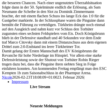
die besseren Chancen. Nach einer ungenutzten Überzahlsituation
folgte dann in der 50. Spielminute endlich die Erlösung, als Sam
Neumann die Scheibe in den Slot zu Dominik Zimmermann
brachte, der mit einem flachen Schuss ins lange Eck das 1:0 für die
Gastgeber markierte. In der Schlussphase waren die Pinguine dann
bemüht die Führung zu verteidigen. Türkheim drängte noch einmal
auf den Ausgleich und nahm kurz vor Schluss den Torhüter
zugunsten eines sechsten Feldspielers vom Eis. Doch Königsbrunn
blieb in der Defensive standhaft und 40 Sekunden vor dem Ende
traf Marco Citovsky dann mit einem Distanzschuss aus dem eigenen
Drittel zum 2:0-Endstand ins leere Türkheimer Tor.
Damit gelang der Ersten Mannschaft des EV Königsbrunn die
Revanche für hohe Niederlage im Hinspiel. Vor allem eine starke
Defensivleistung sowie der Shutout von Torhüter Robin Rieger
trugen dazu bei, dass die Pinguine ihren siebten Sieg in Folge
einfahren konnten. Am kommenden Freitag empfängt man den ESC
Kempten 1b zum Saisonabschluss in der Pharmpur Arena.
Nicole
2026-02-23T18:08:09+01:00
23. Februar 2026
|
Impressum
Live Stream
Neueste Meldungen