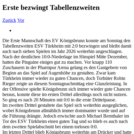
Erste bezwingt Tabellenzweiten
Zurück
Vor
Zeige
grösseres
Die Erste Mannschaft des EV Königsbrunn konnte am Sonntag den
Bild
Tabellenzweiten ESV Türkheim mit 2:0 bezwingen und bleibt damit
auch nach sieben Spielen im Jahr 2026 weiterhin ungeschlagen.
Nach der deutlichen 10:0-Niederlage im Hinspiel Mitte Dezember,
hatten die Pinguine einiges gut zu machen. Vor knapp 110
Zuschauern in der Pharmpur Arena gelang es den Gastgebern von
Beginn an das Spiel auf Augenhöhe zu gestalten. Zwar kam
Türkheim immer wieder zu guten Chancen, doch Torhüter Robin
Rieger zeigte an diesem Sonntagnachmittag eine Glanzleistung. In
der Offensive spielte Königsbrunn sich immer wieder gute Chancen
heraus, konnte diese im ersten Drittel allerdings noch nicht nutzen.
So ging es nach 20 Minuten mit 0:0 in die erste Drittelpause.
Im zweiten Drittel gestaltete das Spiel sich weiterhin ausgeglichen,
wobei Königsbrunn allmählich immer dominanter wurde und auf
die Führung drängte. Jedoch erwischte auch Michael Bernthaler im
Tor des ESV Türkheim einen guten Tag und so blieb es auch nach
dem zweiten Spielabschnitt bei einem torlosen 0:0.
Im letzten Drittel blieb Königsbrunn weiterhin am Drücker und hatte