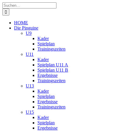
Zum
Suche
Inhalt
nach:
springen
HOME
Die Pinguine
U9
Kader
Spielplan
Trainingszeiten
U11
Kader
Spielplan U11 A
Spielplan U11 B
Ergebnisse
Trainingszeiten
U13
Kader
Spielplan
Ergebnisse
Trainingszeiten
U15
Kader
Spielplan
Ergebnisse